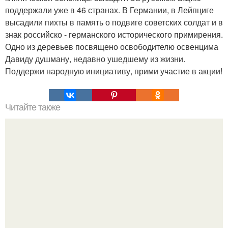
поддержали уже в 46 странах. В Германии, в Лейпциге
высадили пихты в память о подвиге советских солдат и в
знак российско - германского исторического примирения.
Одно из деревьев посвящено освободителю освенцима
Давиду душману, недавно ушедшему из жизни.
Поддержи народную инициативу, прими участие в акции!
Читайте также
Надписи для органайзера хорошего настроения
распечатать. Идеи "Органайзеров Хорошего
Настроения" с примерами подарочков.