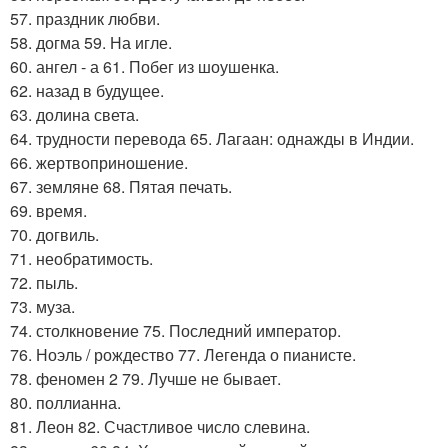
57. праздник любви.
58. догма 59. На игле.
60. ангел - а 61. Побег из шоушенка.
62. назад в будущее.
63. долина света.
64. трудности перевода 65. Лагаан: однажды в Индии.
66. жертвоприношение.
67. земляне 68. Пятая печать.
69. время.
70. догвиль.
71. необратимость.
72. пыль.
73. муза.
74. столкновение 75. Последний император.
76. Ноэль / рождество 77. Легенда о пианисте.
78. феномен 2 79. Лучше не бывает.
80. поллианна.
81. Леон 82. Счастливое число слевина.