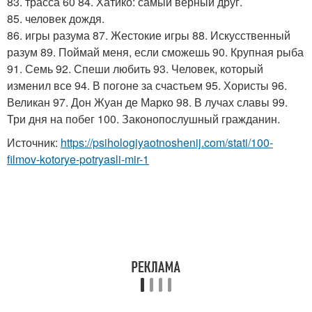
83. трасса 60 84. Хатико: самый верный друг.
85. человек дождя.
86. игры разума 87. Жестокие игры 88. Искусственный
разум 89. Поймай меня, если сможешь 90. Крупная рыба
91. Семь 92. Спеши любить 93. Человек, который
изменил все 94. В погоне за счастьем 95. Хористы 96.
Великан 97. Дон Жуан де Марко 98. В лучах славы 99.
Три дня на побег 100. Законопослушный гражданин.
Источник:
https://psihologiyaotnoshenij.com/stati/100-
filmov-kotorye-potryasli-mir-1