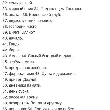
32. семь жизней.
33. мирный воин 34. Под солнцем Тосканы.
35. аватар 36. Бойцовский клуб.
37. двухсотлетний человек.
38. господин никто.
39. Билли Эллиот.
40. начало.
41. Ганди.
42. барака.
43. Амели 44. Самый быстрый индиан.
45. зелёная миля.
46. прекрасная зелёная.
47. форрест гамп 48. Суета и движение.
49. привет, Джули!
50. дневники памяти.
51. день сурка.
52. рассекая волны.
53. возврат 54. Заплати другому.
55. персонаж 56. Достучаться до небес.