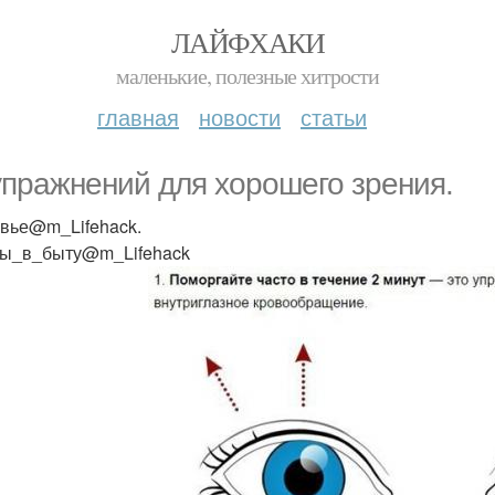
ЛАЙФХАКИ
маленькие, полезные хитрости
главная
новости
статьи
упражнений для хорошего зрения.
вье@m_Lifehack.
ы_в_быту@m_Lifehack