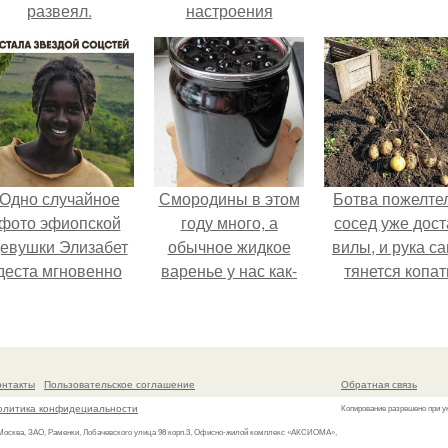
развеял.
настроения
распечатать. Идеи
"Органайзеров
Хорошего
Настроения" с
примерами
подарочков.
Одно случайное
Смородины в этом
Ботва пожелте
фото эфиопской
году много, а
сосед уже дост
евушки Элизабет
обычное жидкое
вилы, и рука с
деста мгновенно
варенье у нас как-
тянется копат
разлетелось по
то не очень едят.
картошку.
сему интернету и
сделало её новой
вездой соцсетей.
онтакты
Пользовательское соглашение
Обратная связь
олитика конфидециальности
Копирование разрешено при у
 Москва, ЗАО, Раменки, Лобачевского улица 98 корп.3, Офисно-жилой комплекс «АКСИОМА»,