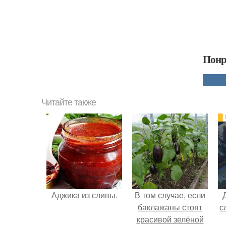
Понр
Читайте также
Аджика из сливы.
В том случае, если
баклажаны стоят
с
красивой зелёной