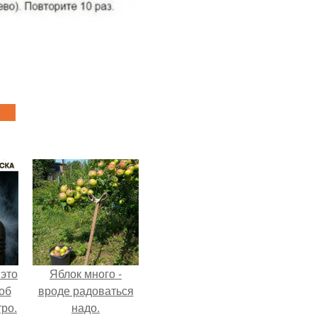
 это
Яблок много -
об
вроде радоваться
ро.
надо.