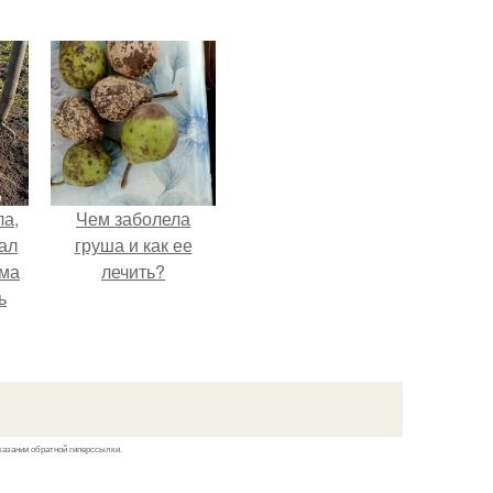
ла,
Чем заболела
ал
груша и как ее
ама
лечить?
ь
казании обратной гиперссылки.