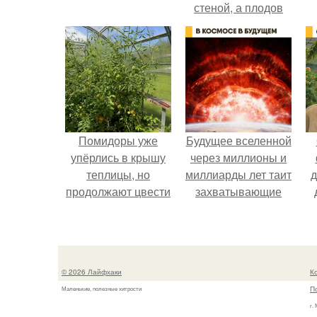
стеной, а плодов
почти не видно -
радоваться тут
нечему.
Помидоры уже
Будущее вселенной
упёрлись в крышу
через миллионы и
теплицы, но
миллиарды лет таит
д
продолжают цвести
захватывающие
как сумасшедшие?
тайны.
в
з
© 2026 Лайфхаки
К
П
Маленькие, полезные хитрости
г.