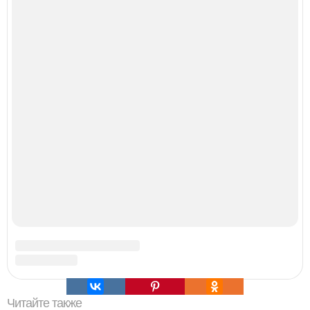
Выкопать картошку и сразу засыпать её в мешки - самый
быстрый способ спрятать вместе с урожаем гниль,
порезы и больные клубни.
Малина отплодоносила, и многие про неё тут же забыли