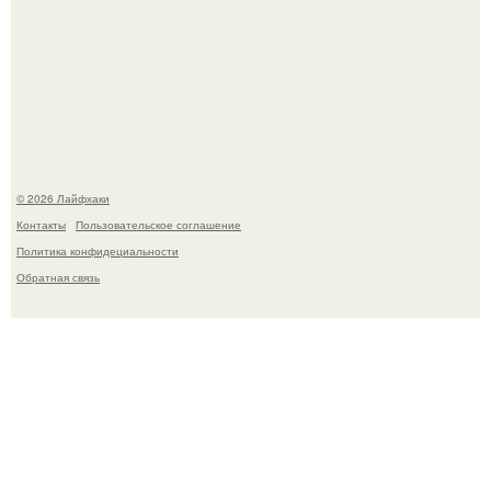
Сняли лук или ранний картофель и бросили голую грядку
до весны?
© 2026 Лайфхаки
Контакты
Пользовательское соглашение
Политика конфидециальности
Обратная связь