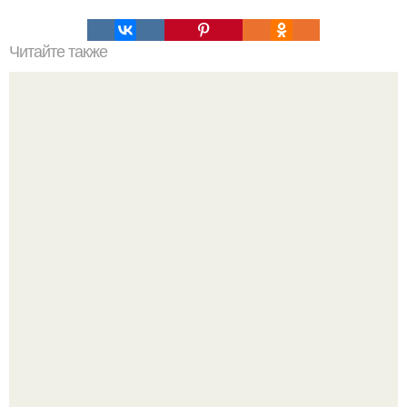
Читайте также
Как сделать луковые колечки?
Перестала покупать кетчуп, когда попробовала сделать