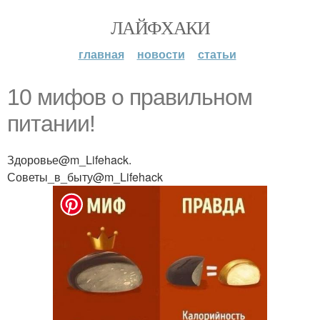
ЛАЙФХАКИ
главная
новости
статьи
10 мифов о правильном
питании!
Здоровье@m_Lifehack.
Советы_в_быту@m_Lifehack