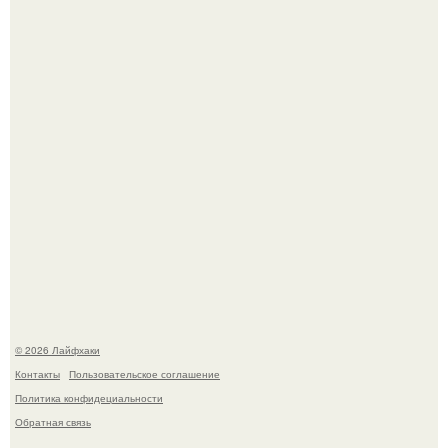
Помидоры уже упёрлись в крышу теплицы, но
продолжают цвести как сумасшедшие?
Малина отплодоносила, и многие про неё тут же забыли
до следующего лета.
© 2026 Лайфхаки
Контакты
Пользовательское соглашение
Политика конфидециальности
Обратная связь