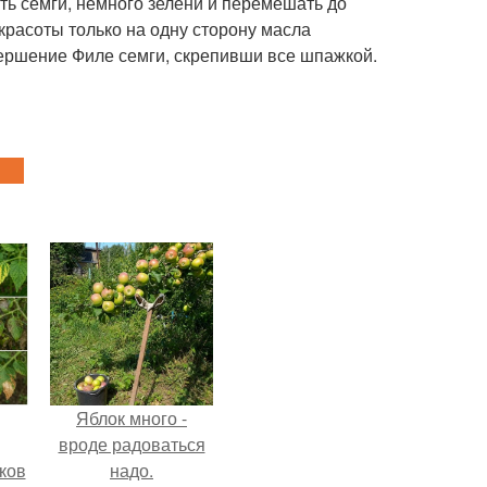
оть семги, немного зелени и перемешать до
красоты только на одну сторону масла
вершение Филе семги, скрепивши все шпажкой.
Яблок много -
вроде радоваться
ков
надо.