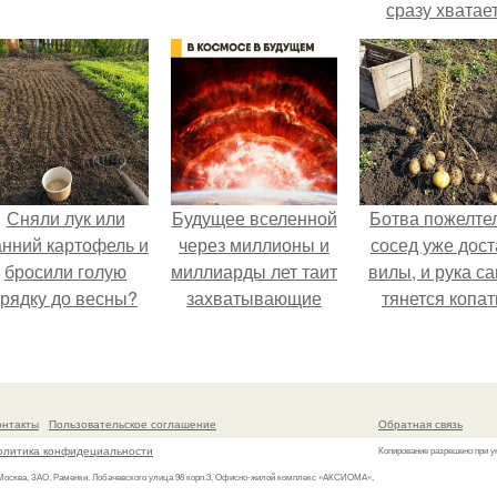
сразу хватае
удобрение.
Сняли лук или
Будущее вселенной
Ботва пожелте
анний картофель и
через миллионы и
сосед уже дост
бросили голую
миллиарды лет таит
вилы, и рука с
грядку до весны?
захватывающие
тянется копат
тайны.
картошку.
онтакты
Пользовательское соглашение
Обратная связь
олитика конфидециальности
Копирование разрешено при у
 Москва, ЗАО, Раменки, Лобачевского улица 98 корп.3, Офисно-жилой комплекс «АКСИОМА»,