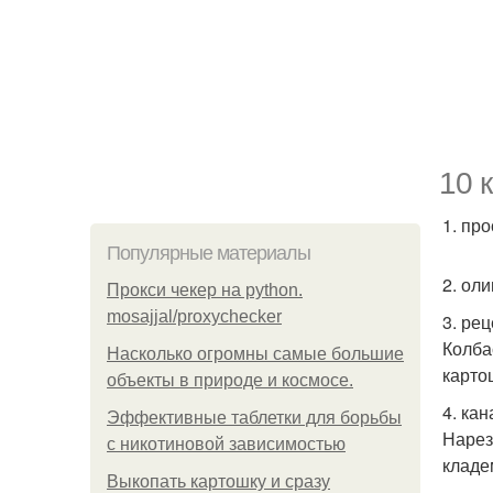
10 
1. про
Популярные материалы
2. ол
Прокси чекер на python.
mosajjal/proxychecker
3. ре
Колба
Насколько огромны самые большие
карто
объекты в природе и космосе.
4. кан
Эффективные таблетки для борьбы
Нарез
с никотиновой зависимостью
кладе
Выкопать картошку и сразу