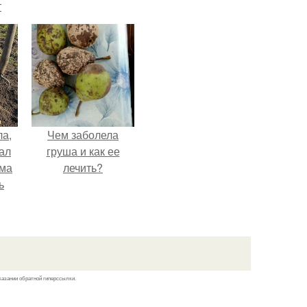
т
ла,
Чем заболела
ал
груша и как ее
ама
лечить?
ь
казании обратной гиперссылки.