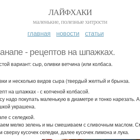
ЛАЙФХАКИ
маленькие, полезные хитрости
главная
новости
статьи
канапе - рецептов на шпажках.
стой вариант: сыр, оливки ветчина (или колбаса.
ивки и несколько видов сыра (твердый желтый и брынза.
цепт на шпажках - с копченой колбасой.
су надо покупать маленькую в диаметре и тонко нарезать. 
шкой украшена.
апе с селедкой.
аем мелко зелень и мы смешиваем с сливочным маслом. См
м сверху кусочек селедки, далее кусочек лимона и лука.