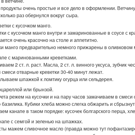
 в ветчине.
 продукты очень простые и все дело в оформлении. Ветчину
сколько раз обернулся вокруг сыра.
ветки с кусочком манго.
тки с кусочком манго внутри и замаринованные в соусе с 
ается очень красочно на столе и аппетитно.
ки манго предварительно немного прижарены в оливковом 
напе с маринованными креветками.
аем 2 ст. л. раст. Масла, 2 ст. л. винного уксуса, зубчик 
й смеси отварные креветки 30-40 минут лежат.
лываем шпажкой к ломтику огурца или сельдерея.
моцареллой или брынзой.
ета режем на кусочки и на пару часов замачиваем в смеси 
о базилика. Кубики хлеба можно слегка обжарить и сбрызну
аем канапе в таком порядке: кусочек болгарского перца, хле
анапе с семгой и зеленью на шпажках.
сты мажем сливочное масло (правда можно тут пофантазиро