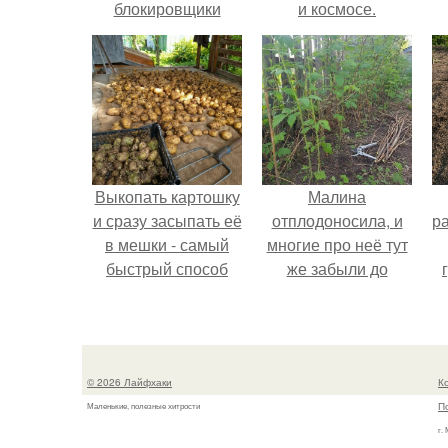
блокировщики
и космосе.
рекламы.
Выкопать картошку
Малина
и сразу засыпать её
отплодоносила, и
р
в мешки - самый
многие про неё тут
быстрый способ
же забыли до
спрятать вместе с
следующего лета.
урожаем гниль,
порезы и больные
клубни.
© 2026 Лайфхаки
К
П
Маленькие, полезные хитрости
г.