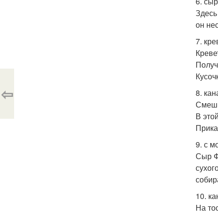
6. сыр
Здесь
он не
7. кре
Креве
Получ
Кусоч
⇦
8. ка
Смешив
В это
Прика
9. с 
Сыр Ф
сухог
собир
10. к
На то