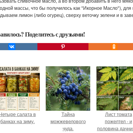
ьзовать сливочное масло, а во втором добавить в него мяк
одной массы, что бы получилось как "Икорное Масло"), для 
дываем лимон (либо огурец), сверху веточку зелени и в за
авилось? Поделитесь с друзьями!
Четыре салата в
Тайна
Лист томата
банках на зиму.
можжевелового
пожелтел - и
чуда.
половина дачни