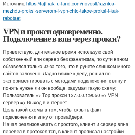
Источник:
https://lajfhak.ru-land.com/novosti/raznica-
mezhdu-proksi-serverom-i-vpn-chto-takoe-proksi-i-kak-
rabotaet
VPN и прокси одновременно.
Подключение в впн через прокси?
Приветствую, длительное время использую свой
собственный впн сервер без фанатизма, по сути впном
обзавелся только из-за того, что в рунете слишком много
сайтов залочено. Ладно ближе к делу, решил по
экспериментировать с методами подключения к впну и
понять нужен ли он вообще, задумал такую схему:
Пользователь => Тор прокси 127.0.0.1:9050 => VPN
сервер => Выход в интернет
Цель такой схемы в том, чтобы скрыть факт
подключения к впну от провайдера.
Начал реализовывать с простого, клиент и сервер впна
перевел в протокол тсп, в клиент прописал настройки