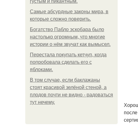
густым и пикантным.
Самые абсурдные законы мира, в
которые сложно поверить.
Богатство Пабло эскобара было
настолько огромным, что многие
истории о нём звучат как вымысел.
Перестала покупать кетчуп, когда
попробовала сделать его с
яблоками.
В том случае, если баклажаны
стоят красивой зелёной стеной, а
плодов почти не видно - радоваться
тут нечему.
Хорош
после
серти