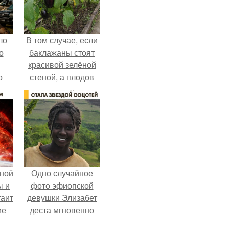
ло
В том случае, если
о
баклажаны стоят
красивой зелёной
о
стеной, а плодов
 о
почти не видно -
к
радоваться тут
нечему.
ной
Одно случайное
ы и
фото эфиопской
таит
девушки Элизабет
ие
деста мгновенно
разлетелось по