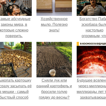
амые абсурдные
Хозяйственное
Богатство Паб
законы мира, в
мыло. Полезно
эскобара был
которые сложно
знать!
настолько
поверить.
огромным, чт
многие истории
нём звучат ка
вымысел.
ыкопать картошку
Сняли лук или
Будущее вселен
 сразу засыпать её
ранний картофель и
через миллион
в мешки - самый
бросили голую
миллиарды лет 
быстрый способ
грядку до весны?
захватывающ
прятать вместе с
тайны.