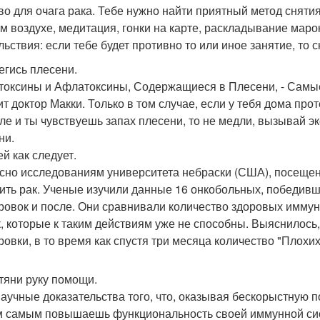
во для очага рака. Тебе нужно найти приятный метод снятия 
м воздухе, медитация, гонки на карте, раскладывание маро
льствия: если тебе будет противно то или иное занятие, то 
регись плесени.
токсины и Афлатоксины, Содержащиеся в Плесени, - Самые
т доктор Макки. Только в том случае, если у тебя дома прот
ле и ты чувствуешь запах плесени, то не медли, вызывай э
ни.
ей как следует.
сно исследованиям университета небраски (США), посещен
ить рак. Ученые изучили данные 16 онкобольных, победивши
ровок и после. Они сравнивали количество здоровых иммунн
к, которые к таким действиям уже не способны. Выяснилось
ровки, в то время как спустя три месяца количество "Плохих
отяни руку помощи.
научные доказательства того, что, оказывая бескорыстную п
м самым повышаешь функциональность своей иммунной сис