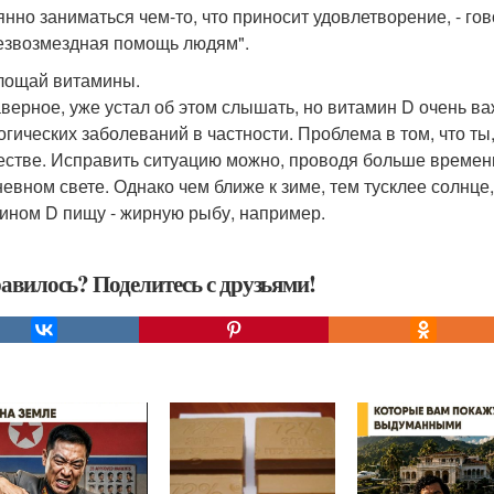
янно заниматься чем-то, что приносит удовлетворение, - гов
езвозмездная помощь людям".
глощай витамины.
аверное, уже устал об этом слышать, но витамин D очень ва
огических заболеваний в частности. Проблема в том, что ты
естве. Исправить ситуацию можно, проводя больше времени 
невном свете. Однако чем ближе к зиме, тем тусклее солнце
ином D пищу - жирную рыбу, например.
авилось? Поделитесь с друзьями!