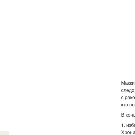
Макки
следо
с рако
кто п
В кон
1. изб
Хрони