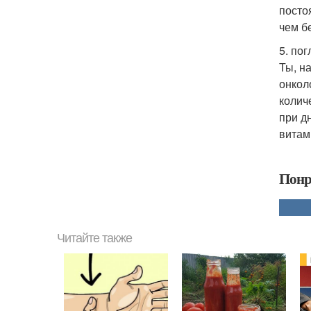
посто
чем б
5. по
Ты, н
онкол
колич
при д
витам
Понр
Читайте также