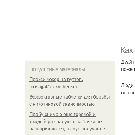
Как
Дуайт 
пожел
Популярные материалы
Прокси чекер на python.
Люди,
mosajjal/proxychecker
не по
Эффективные таблетки для борьбы
с никотиновой зависимостью
Пробу снимаю еще горячей и
каждый раз радуюсь: кабачки не
развариваются, а соус получается