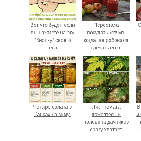
Вот что будет, если
Перестала
С
вы нажмете на эту
покупать кетчуп,
"Кнопку" своего
когда попробовала
тела.
сделать его с
яблоками.
Четыре салата в
Лист томата
В
банках на зиму.
пожелтел - и
и
половина дачников
сразу хватает
удобрение.
с