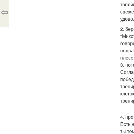
топли
⇦
свеже
удово
2. бе
"Мико
говори
подва
плесе
3. пот
Согла
побед
трени
клето
трени
4. пр
Есть 
ты те