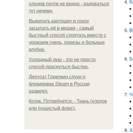
К
плодов почти не видно - радоваться
тут нечему.
Выкопать картошку и сразу
засыпать её в мешки - самый
B
быстрый способ спрятать вместе с
урожаем гниль, порезы и больные
клубни.
Б
Холодный душ - это не просто
способ проснуться быстро.
Депутат Горелкин слухи о
блокировке Steam в России
развеял.
Ч
Котик. Потребуется: - Ткань (хлопок
или пушистый флис).
Х