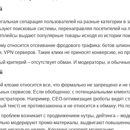
й
егальная сепарация пользователей на разные категории в з
ьзуют поисковые системы, перенаправляя посетителей на 
тплейсы выдают популярные товары исходя из истории пои
ому относится отсеивание фродового трафика: ботов шпион
и, VPN серверов. Такие клики не приносят конверсию, но п
ый критерий – отсутствует обман. И модераторы, и обычны
й
ой клоаке относится все, что формально не запрещено и не
ьных сервисов. Если обобщенно: с потенциальными клиент
истраторов. Например, СЕО-оптимизация (роботы видят ст
ый текст) не противозаконна и не относится к обману. Но по
 проблем возникает с продвижением нутры, дейтинга – мо
льно модерируют промо-материалы, выдвигают повышенные
ает несколько недель. Клоакинг ускоряет модерацию.