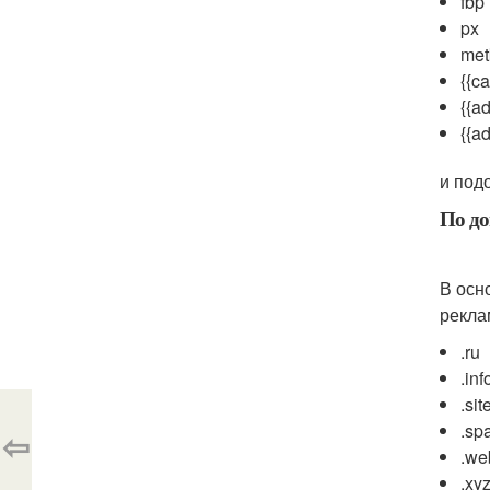
fbp
px
met
{{c
{{ad
{{ad
и под
По д
В осн
рекла
.ru
.inf
.sit
.sp
⇦
.we
.xy