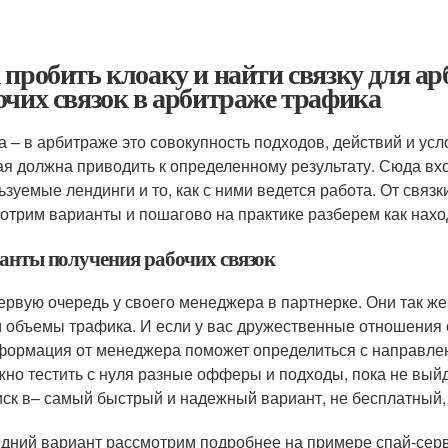
 пробить клоаку и найти связку для а
очих связок в арбитраже трафика
а – в арбитраже это совокупность подходов, действий и ус
ая должна приводить к определенному результату. Сюда вх
ьзуемые лендинги и то, как с ними ведется работа. От связки
отрим варианты и пошагово на практике разберем как наход
анты получения рабочих связок
ервую очередь у своего менеджера в партнерке. Они так ж
 объемы трафика. И если у вас дружественные отношения с
ормация от менеджера поможет определиться с направлени
но тестить с нуля разные офферы и подходы, пока не выйдет
ск в– самый быстрый и надежный вариант, не бесплатный
дний вариант рассмотрим подробнее на примере спай-серв