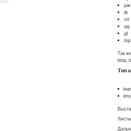
.pw
.tk
.ml
.qq
.gl
.top
Так ж
tilda, 
Тип 
lea
sh
Выста
Листа
Дальн