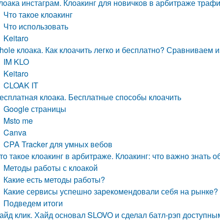
лоака инстаграм. Клоакинг для новичков в арбитраже трафи
Что такое клоакинг
Что использовать
Keitaro
hole клоака. Как клоачить легко и бесплатно? Сравниваем
IM KLO
Keitaro
CLOAK IT
есплатная клоака. Бесплатные способы клоачить
Google страницы
Msto me
Canva
CPA Tracker для умных вебов
то такое клоакинг в арбитраже. Клоакинг: что важно знать о
Методы работы с клоакой
Какие есть методы работы?
Какие сервисы успешно зарекомендовали себя на рынке?
Подведем итоги
айд клик. Хайд основал SLOVO и сделал батл-рэп доступны