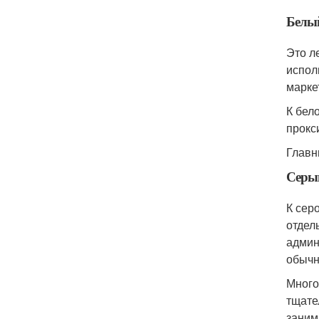
Белы
Это л
испол
марке
К бел
прокс
Главн
Серы
К сер
отдел
админ
обычн
Много
тщате
заним