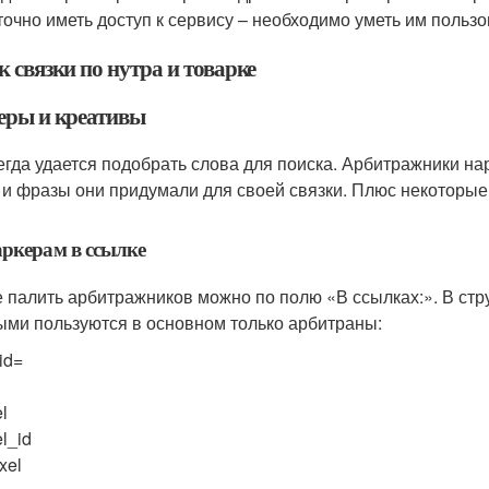
точно иметь доступ к сервису – необходимо уметь им пользо
 связки по нутра и товарке
ры и креативы
егда удается подобрать слова для поиска. Арбитражники на
 и фразы они придумали для своей связки. Плюс некоторые 
ркерам в ссылке
е палить арбитражников можно по полю «В ссылках:». В стр
ыми пользуются в основном только арбитраны:
id=
el
el_id
ixel