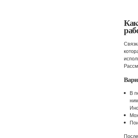
Как
раб
Связк
котор
испол
Рассм
Вари
В п
ним
Инф
Мож
Пои
После