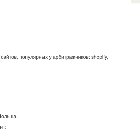
сайтов, популярных у арбитражников: shopify,
Польша.
нт: