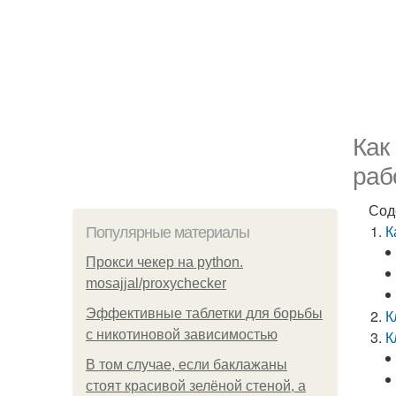
Как
раб
Сод
К
Популярные материалы
Прокси чекер на python.
mosajjal/proxychecker
Эффективные таблетки для борьбы
К
с никотиновой зависимостью
К
В том случае, если баклажаны
стоят красивой зелёной стеной, а