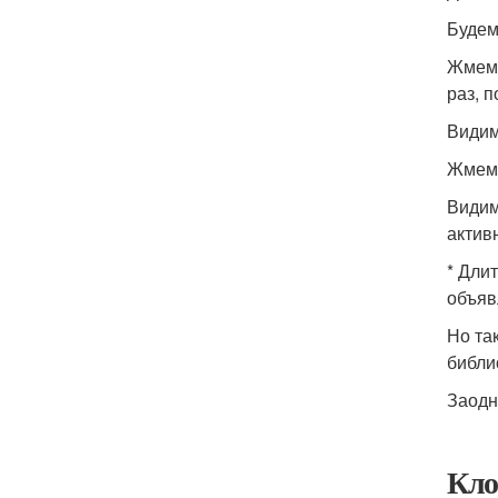
Будем
Жмем 
раз, п
Видим
Жмемч
Видим
актив
* Дли
объяв
Но та
библи
Заодн
Кло