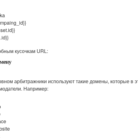
ka
ampaing_id}}
set.id}}
.id}}
обным кусочкам URL:
омену
овном арбитражники используют такие домены, которые в э
модатели. Например:
o
e
ace
bsite
z