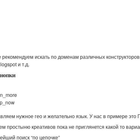
е рекомендуем искать по доменам различных конструкторов 
blogspot и т.д.
кнопки
rn_more
op_now
вляем нужное гео и желательно язык. У нас в примере это 
ем простыню креативов пока не приглянется какой то вариа
ейший поиск “по цепочке”