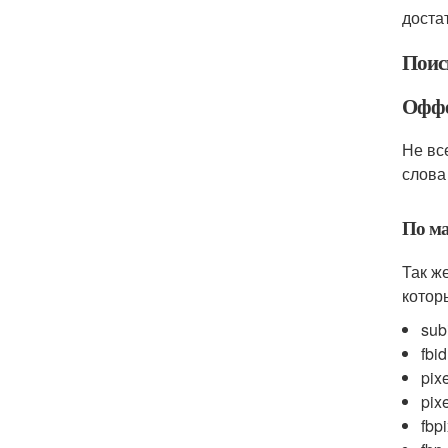
доста
Поиск
Оффе
Не вс
слова
По ма
Так ж
котор
sub
fbid
pix
pix
fbp