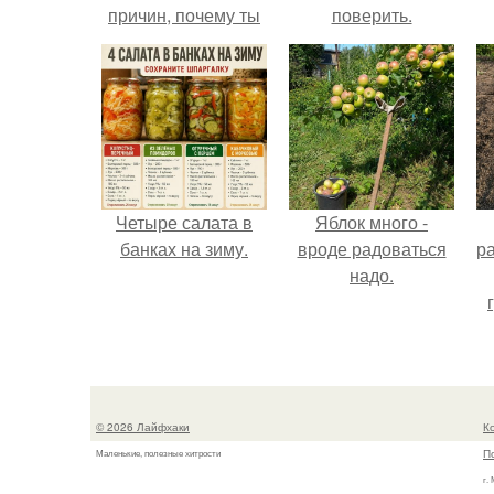
причин, почему ты
поверить.
моя лучшая
подруга.
Четыре салата в
Яблок много -
банках на зиму.
вроде радоваться
р
надо.
© 2026 Лайфхаки
К
П
Маленькие, полезные хитрости
г.