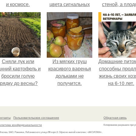
и космосе.
цвета сигнальных
стеной, а плод
патронов и ракет,
почти не видно
вдруг кому
радоваться ту
пригодится.
нечему.
Сняли лук или
Из мягких груш
Домашние пито
анний картофель и
красивого варенья
способны продл
бросили голую
дольками не
жизнь своих хоз
грядку до весны?
получится.
на 6-10 лет.
онтакты
Пользовательское соглашение
Обратная связь
олитика конфидециальности
Копирование разрешено при у
 Москва, ЗАО, Раменки, Лобачевского улица 98 корп.3, Офисно-жилой комплекс «АКСИОМА»,