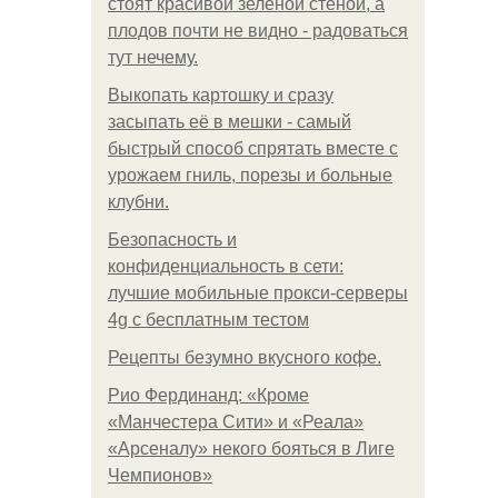
стоят красивой зелёной стеной, а
плодов почти не видно - радоваться
тут нечему.
Выкопать картошку и сразу
засыпать её в мешки - самый
быстрый способ спрятать вместе с
урожаем гниль, порезы и больные
клубни.
Безопасность и
конфиденциальность в сети:
лучшие мобильные прокси-серверы
4g с бесплатным тестом
Рецепты безумно вкусного кофе.
Рио Фердинанд: «Кроме
«Манчестера Сити» и «Реала»
«Арсеналу» некого бояться в Лиге
Чемпионов»