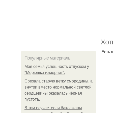
Хот
Есть 
Популярные материалы
Моя семья успешность отпуском у
"Морюшка измеряет".
Срезала старую ветку смородины, а
внутри вместо нормальной светлой
сердцевины оказалась чёрная
пустота.
В том случае, если баклажаны