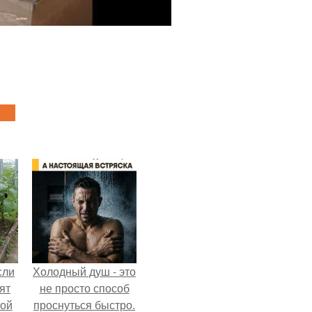
сли
Холодный душ - это
ят
не просто способ
ной
проснуться быстро.