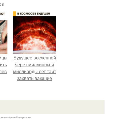
ов
 -
т
мцы
Будущее вселенной
ить
через миллионы и
яев
миллиарды лет таит
захватывающие
тайны.
казании обратной гиперссылки.