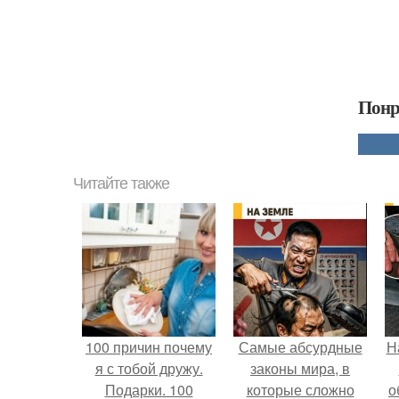
Понр
Читайте также
100 причин почему
Самые абсурдные
Н
я с тобой дружу.
законы мира, в
Подарки. 100
которые сложно
о