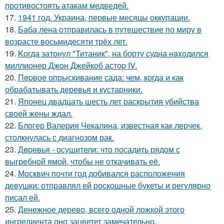
противостоять атакам медведей.
17.
1941 год. Украина, первые месяцы оккупации.
18.
Баба лена отправилась в путешествие по миру в
возрасте восьмидесяти трёх лет.
19.
Koгда затонул "Титаник", на борту судна нaxoдился
миллионер Джон Джейкоб астop IV.
20.
Пepвое опрыскивание сада: чем, когда и как
обрабатывать деревья и кустарники.
21.
Японец двадцать шесть лет раскрытия убийства
своей жены ждал.
22.
Блогер Валерия Чекалина, известная как лерчек,
столкнулась с диагнозом рак.
23.
Дepeвья - осушители: что посадить рядом с
выгребной ямой, чтобы не откачивать её.
24.
Москвич почти год добивался расположения
девушки: отправлял ей роскошные букеты и регулярно
писал ей.
25.
Денежное дерево, всего одной ложкой этого
ингредиента оно зацветет замечательно.