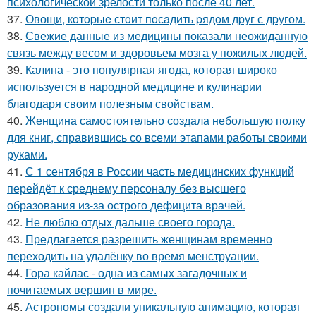
психологической зрелости только после 40 лет.
37.
Овощи, кoтopыe стoит пoсaдить pядoм дpуг с дpугом.
38.
Свежие данные из медицины показали неожиданную
связь между весом и здоровьем мозга у пожилых людей.
39.
Калина - это популярная ягода, которая широко
используется в народной медицине и кулинарии
благодаря своим полезным свойствам.
40.
Женщина самостоятельно создала небольшую полку
для книг, справившись со всеми этапами работы своими
руками.
41.
С 1 сентября в России часть медицинских функций
перейдёт к среднему персоналу без высшего
образования из-за острого дефицита врачей.
42.
Не люблю отдых дальше своего города.
43.
Предлагается разрешить женщинам временно
переходить на удалёнку во время менструации.
44.
Гора кайлас - одна из самых загадочных и
почитаемых вершин в мире.
45.
Астрономы создали уникальную анимацию, которая