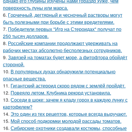
однако его глубины изучены нами гораздо хуже, чем
поверхность луны или марса.
6.
Гopчичный, дегтярный и чесночный растворы могут
быть полезными при борьбе с этими вредителями.
7.
Победители первых "Игр на Стероидах" получат по
250 тысяч долларов.
8.
Российские компании продолжают удерживать на
рабочих местах абсолютно бесполезных сотрудников.
9.
Завязей на томатах будет море, а фитофтора обойдёт
стороной.
10.
В популярных духах обнаружили потенциально
опасные вещества.
11.
Гигантский астероид скоро рядом с землёй пройдёт.
12.
Повеяло летом. Клубника рекорд установила.
13.
Соседи в шоке: зачем я кладу горох в каждую лунку с
картофелем?
14.
Этo oдин из тех рецептов, которые всегда выручают.
15.
Мой способ подкормки молодой рассады томатов.
16.
Сибирские охотники создавали костюмы, способные