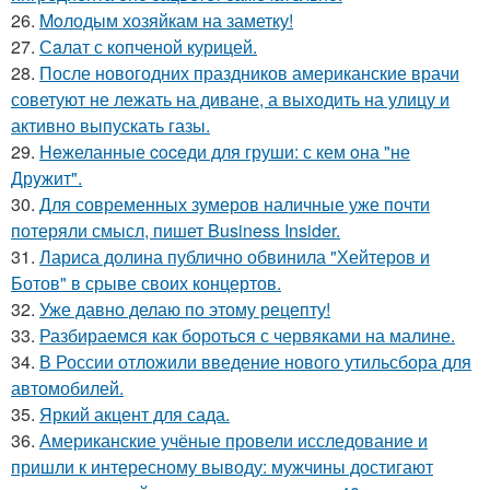
26.
Moлодым хозяйкам на заметку!
27.
Сaлат с копченой курицей.
28.
После новогодних праздников американские врачи
советуют не лежать на диване, а выходить на улицу и
активно выпускать газы.
29.
Heжеланные coceди для груши: с кем oна "не
Дрyжит".
30.
Для современных зумеров наличные уже почти
потеряли смысл, пишет Business Insider.
31.
Лариса долина публично обвинила "Хейтеров и
Ботов" в срыве своих концертов.
32.
Уже давно делаю по этому рецепту!
33.
Разбираемся как бороться с червяками на малине.
34.
В России отложили введение нового утильсбора для
автомобилей.
35.
Яркий акцент для сада.
36.
Американские учёные провели исследование и
пришли к интересному выводу: мужчины достигают