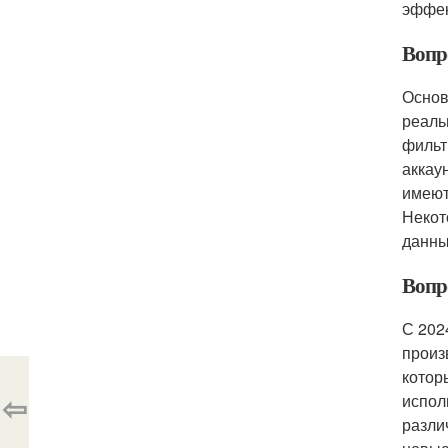
эффе
Вопр
Основ
реаль
фильт
аккау
имеют
Некот
данны
Вопро
С 202
произ
котор
⇦
испол
разли