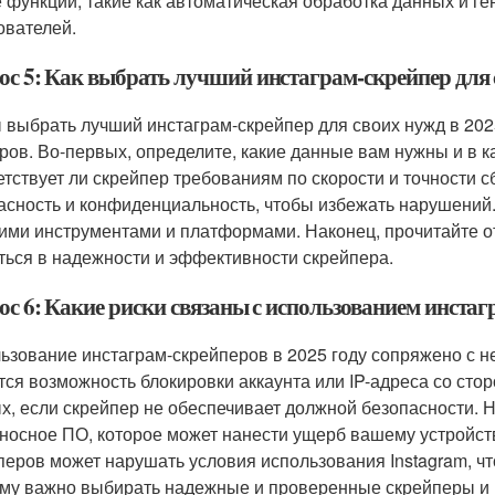
 функции, такие как автоматическая обработка данных и ге
ователей.
ос 5: Как выбрать лучший инстаграм-скрейпер для с
 выбрать лучший инстаграм-скрейпер для своих нужд в 202
ров. Во-первых, определите, какие данные вам нужны и в к
етствует ли скрейпер требованиям по скорости и точности с
асность и конфиденциальность, чтобы избежать нарушений
гими инструментами и платформами. Наконец, прочитайте о
ться в надежности и эффективности скрейпера.
с 6: Какие риски связаны с использованием инстаг
ьзование инстаграм-скрейперов в 2025 году сопряжено с н
тся возможность блокировки аккаунта или IP-адреса со стор
х, если скрейпер не обеспечивает должной безопасности. 
носное ПО, которое может нанести ущерб вашему устройств
перов может нарушать условия использования Instagram, ч
му важно выбирать надежные и проверенные скрейперы и и