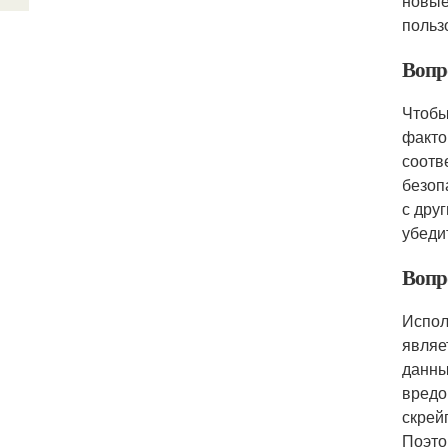
новые
польз
Вопр
Чтобы
факто
соотв
безоп
с дру
убеди
Вопро
Испол
являе
данны
вредо
скрей
Поэто