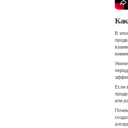
Как
В эпо
продв
взаим
комме
Увели
перед
эффек
Если 
продв
или р
Почем
созда
алгор