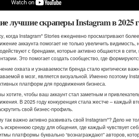
ие лучшие скраперы Instagram в 2025 г
ху, когда Instagram* Stories ежедневно просматривают боле
ижение аккаунта помогает не только увеличить видимость, 
одействуют с брендами, которые активно общаются в сети, 
нтарии. Это помогает создать сообщество, где формируютс
чение охвата и узнаваемости бренда стало критически важ
аваемой в мозг, является визуальной. Именно поэтому Inst
тивных платформ для продвижения бизнеса.
вы хотите, чтобы ваш аккаунт стал заметным и привлекател
ижения. В 2025 году конкуренция стала жестче – каждый в
аскрутить свой бизнес-профиль.
у так важно активно развивать свой Instagram*? Дело не т
ть искреннюю среду для общения, где каждый чувствует се
итмы платформы буквально “вознаграждают” авторов, кото