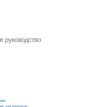
е руководство
ram
и, как платные