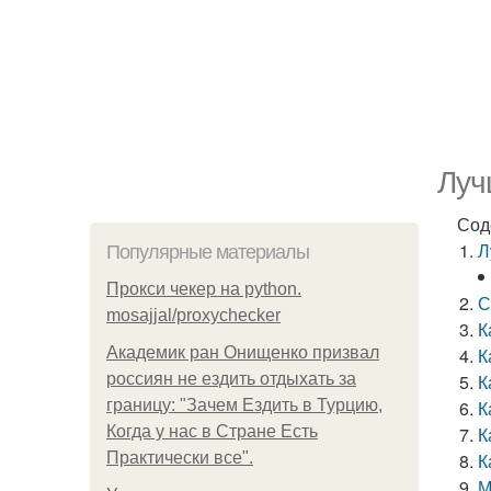
Луч
Сод
Л
Популярные материалы
Прокси чекер на python.
С
mosajjal/proxychecker
К
Академик ран Онищенко призвал
К
россиян не ездить отдыхать за
К
границу: "Зачем Ездить в Турцию,
К
Когда у нас в Стране Есть
К
Практически все".
К
М