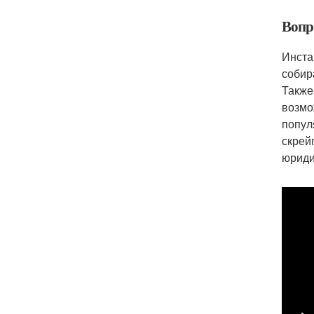
Вопро
Инста
собир
Также
возмо
попул
скрей
юриди