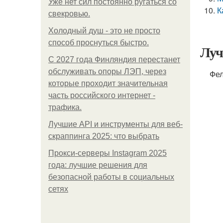
Уже нет сил постоянно ругаться со
К
свекровью.
Холодный душ - это не просто
способ проснуться быстро.
Луч
С 2027 года Финляндия перестанет
обслуживать опоры ЛЭП, через
Фе
которые проходит значительная
часть российского интернет -
трафика.
Лучшие API и инструменты для веб-
скраппинга 2025: что выбрать
Прокси-серверы Instagram 2025
года: лучшие решения для
безопасной работы в социальных
сетях