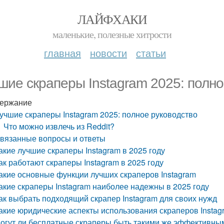
ЛАЙФХАКИ
маленькие, полезные хитрости
главная
новости
статьи
шие скраперы Instagram 2025: полно
ержание
учшие скраперы Instagram 2025: полное руководство
Что можно извлечь из Reddit?
вязанные вопросы и ответы
акие лучшие скраперы Instagram в 2025 году
ак работают скраперы Instagram в 2025 году
акие основные функции лучших скраперов Instagram
акие скраперы Instagram наиболее надежны в 2025 году
ак выбрать подходящий скрапер Instagram для своих нужд
акие юридические аспекты использования скраперов Instag
огут ли бесплатные скраперы быть такими же эффективным