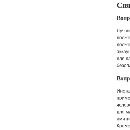
Свя
Вопр
Лучши
долже
долже
аккау
для д
безоп
Вопр
Инста
приме
челов
для м
имити
Кроме