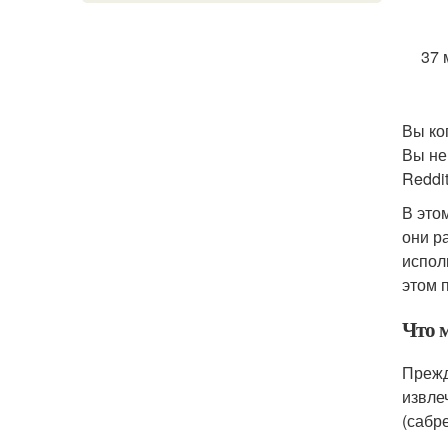
37 
Вы ко
Вы не
Reddi
В это
они р
испол
этом п
Что м
Прежд
извле
(сабр