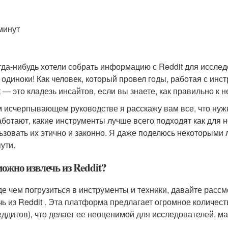
минут
гда-нибудь хотели собрать информацию с Reddit для исслед
 одиноки! Как человек, который провел годы, работая с инс
t — это кладезь инсайтов, если вы знаете, как правильно к н
м исчерпывающем руководстве я расскажу вам все, что нужно 
аботают, какие инструменты лучше всего подходят как для н
ьзовать их этично и законно. Я даже поделюсь некоторыми 
ути.
ожно извлечь из Reddit?
е чем погрузиться в инструменты и техники, давайте расс
чь из Reddit . Эта платформа предлагает огромное количе
еддитов), что делает ее неоценимой для исследователей, ма