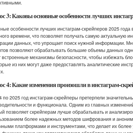
ктивными.
ос 3: Каковы основные особенности лучших инстагр
ные особенности лучших инстаграм-скрейперов 2025 года
ного времени, что позволяет получать самую актуальную 
рации данных, что упрощает поиск нужной информации. Мн
нтов позволяют обрабатывать большие объемы данных одн
 встроенные механизмы безопасности, чтобы избежать бл
орые из них могут даже предоставлять аналитические инст
х.
с 4: Какие изменения произошли в инстаграм-скрей
4 по 2025 год инстаграм-скрейперы претерпели значительн
водительности и функционала. Одним из главных изменений
ый позволяет скрейперам лучше обрабатывать и анализиров
ьзованием более надежных методов шифрования и аноними
чными платформами и инструментами, что делает их более