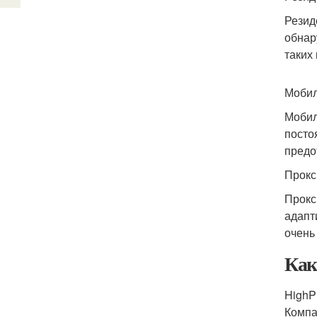
Резид
обнар
таких
Мобил
Мобил
посто
предо
Прокс
Прокс
адапт
очень
Как
HighP
Компа