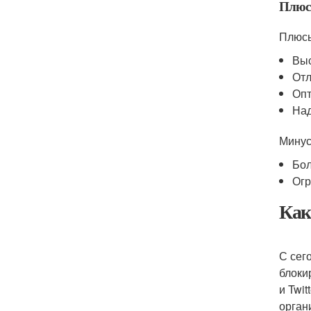
Плюс
Плюс
Выс
Отл
Опт
Над
Мину
Бол
Огр
Как
С сег
блоки
и Twi
орган