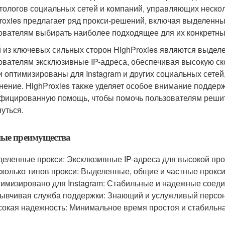
тологов социальных сетей и компаний, управляющих нескол
roxies предлагает ряд прокси-решений, включая выделенные
ователям выбирать наиболее подходящее для их конкретны
 из ключевых сильных сторон HighProxies являются выдел
ователям эксклюзивные IP-адреса, обеспечивая высокую с
и оптимизированы для Instagram и других социальных сете
нение. HighProxies также уделяет особое внимание поддер
фицированную помощь, чтобы помочь пользователям решит
нуться.
ные преимущества
еленные прокси: Эксклюзивные IP-адреса для высокой про
колько типов прокси: Выделенные, общие и частные прокси
имизировано для Instagram: Стабильные и надежные соеди
ывчивая служба поддержки: Знающий и услужливый персон
окая надежность: Минимальное время простоя и стабильна