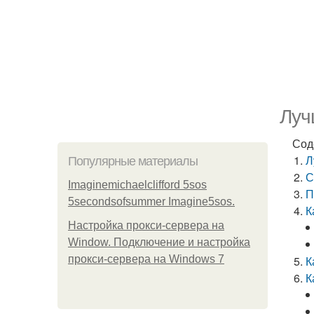
Луч
Сод
Л
Популярные материалы
С
Imaginemichaelclifford 5sos
П
5secondsofsummer Imagine5sos.
К
Настройка прокси-сервера на
Window. Подключение и настройка
прокси-сервера на Windows 7
К
К