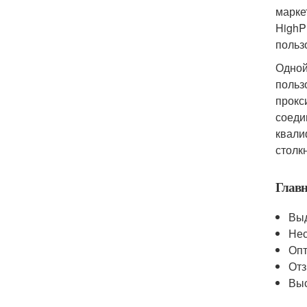
марке
HighP
польз
Одной
польз
прокс
соеди
квали
столк
Глав
Выд
Нес
Опт
Отз
Выс