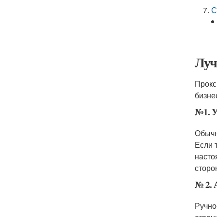
С
Луч
Прокс
бизне
№1. У
Обычн
Если 
насто
сторо
№ 2. 
Ручно