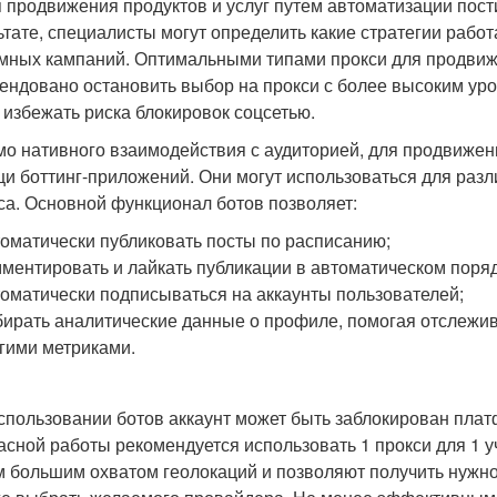
я продвижения продуктов и услуг путем автоматизации пости
ьтате, специалисты могут определить какие стратегии раб
мных кампаний. Оптимальными типами прокси для продвиже
ендовано остановить выбор на прокси с более высоким уров
 избежать риска блокировок соцсетью.
о нативного взаимодействия с аудиторией, для продвижени
и боттинг-приложений. Они могут использоваться для разл
са. Основной функционал ботов позволяет:
оматически публиковать посты по расписанию;
ментировать и лайкать публикации в автоматическом поряд
оматически подписываться на аккаунты пользователей;
ирать аналитические данные о профиле, помогая отслежив
гими метриками.
спользовании ботов аккаунт может быть заблокирован плат
асной работы рекомендуется использовать 1 прокси для 1 у
 большим охватом геолокаций и позволяют получить нужно