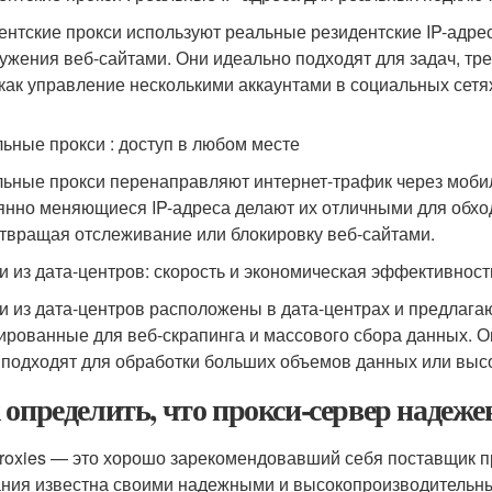
ентские прокси используют реальные резидентские IP-адрес
ужения веб-сайтами. Они идеально подходят для задач, тр
 как управление несколькими аккаунтами в социальных сетях
ьные прокси : доступ в любом месте
ьные прокси перенаправляют интернет-трафик через мобиль
янно меняющиеся IP-адреса делают их отличными для обхо
твращая отслеживание или блокировку веб-сайтами.
и из дата-центров: скорость и экономическая эффективност
и из дата-центров расположены в дата-центрах и предлаг
ированные для веб-скрапинга и массового сбора данных. Он
 подходят для обработки больших объемов данных или высо
 определить, что прокси-сервер надеже
roxies — это хорошо зарекомендовавший себя поставщик пр
ния известна своими надежными и высокопроизводительны