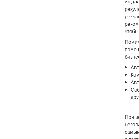
их дл
резул
рекла
реком
чтобы
Помим
помощ
бизне
Авт
Ком
Авт
Соб
дру
При и
безоп
самым