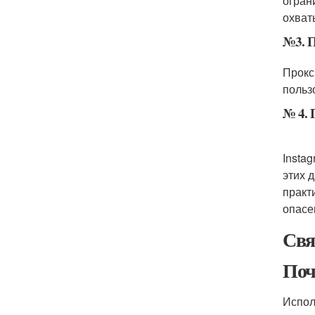
огран
охват
№3. П
Прокс
польз
№ 4. 
Insta
этих 
практ
опасе
Свя
Поч
Испол