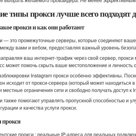
же выбрать желаемого провайдера. Не менее эффективными
ие типы прокси лучше всего подходят д
такое прокси и как они работают
и — это промежуточные серверы, которые соединяют ваше 
между вами и вебом, предоставляя важный уровень безопа
аправляя ваш интернет-трафик через свой сервер, прокси м
сс может помочь скрыть ваше местоположение и личность о
азблокировки Instagram прокси особенно эффективны. Поско
 он исходит от прокси-сервера (который может находиться в
и местные ограничения сети и свободно получать доступ к I
и также помогают управлять пропускной способностью и улу
гурации и качества услуги прокси.
 прокси
ентские прокси : реальные IP-адреса для реальных подклю