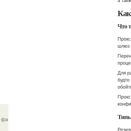
а так
Как
Что 
Прокс
шлюз 
Перен
проце
Для р
будто
обойт
Прокс
конфи
Типы
⇦
Резид